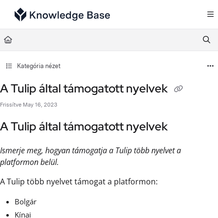
Documentation Index
Fetch the complete documentation index at:
https://support.tulip.co/llms.txt
Use this file to discover all available pages before exploring further.
Kategória nézet
A Tulip által támogatott nyelvek
Frissítve
May 16, 2023
A Tulip által támogatott nyelvek
Ismerje meg, hogyan támogatja a Tulip több nyelvet a
platformon belül.
A Tulip több nyelvet támogat a platformon:
Bolgár
Kínai