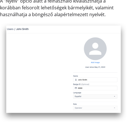
A "Nyelv" opció alatt a felhasználó kiválaszthatja a
korábban felsorolt lehetőségek bármelyikét, valamint
használhatja a böngésző alapértelmezett nyelvét.