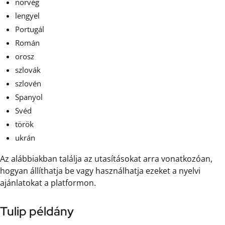
norvég
lengyel
Portugál
Román
orosz
szlovák
szlovén
Spanyol
Svéd
török
ukrán
Az alábbiakban találja az utasításokat arra vonatkozóan,
hogyan állíthatja be vagy használhatja ezeket a nyelvi
ajánlatokat a platformon.
Tulip példány