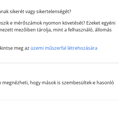
k sikerét vagy sikertelenségét?
teszik e mérőszámok nyomon követését? Ezeket egyéni
ezett mezőiben tárolja, mint a felhasználó, állomás
ekintse meg az
üzemi műszerfal létrehozására
agy megnézheti, hogy mások is szembesültek-e hasonló