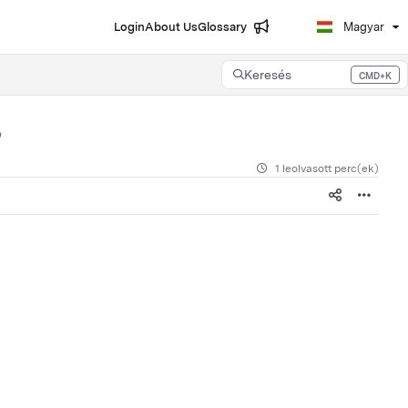
Login
About Us
Glossary
Magyar
Keresés
CMD+K
Press CMD+K to open search
1 leolvasott perc(ek)