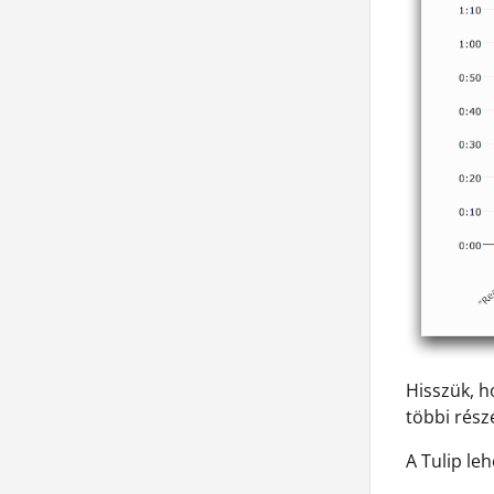
Hisszük, h
többi rész
A Tulip le