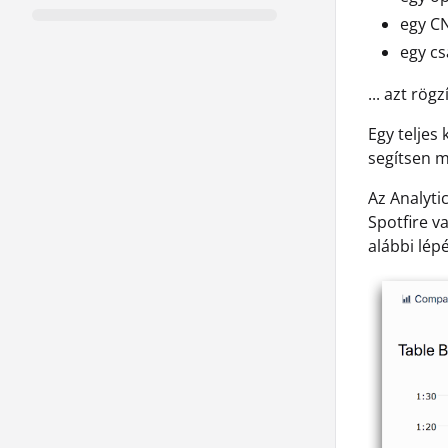
egy C
egy cs
... azt rög
Egy teljes
segítsen 
Az Analyti
Spotfire va
alábbi lép