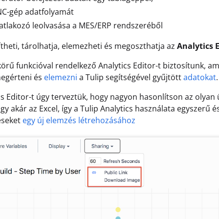
NC-gép adatfolyamát
atlakozó leolvasása a MES/ERP rendszeréből
zítheti, tárolhatja, elemezheti és megoszthatja az
Analytics 
 körű funkcióval rendelkező Analytics Editor-t biztosítunk, am
megérteni és
elemezni
a Tulip segítségével gyűjtött
adatokat
.
cs Editor-t úgy terveztük, hogy nagyon hasonlítson az olyan ü
gy akár az Excel, így a Tulip Analytics használata egyszerű é
éseket
egy új elemzés létrehozásához