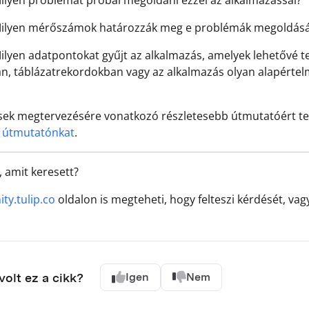
lyen problémát próbál megoldani ezzel az alkalmazással?
ilyen mérőszámok határozzák meg e problémák megoldásána
lyen adatpontokat gyűjt az alkalmazás, amelyek lehetővé 
n, táblázatrekordokban vagy az alkalmazás olyan alapértelm
sek megtervezésére vonatkozó részletesebb útmutatóért t
 útmutatónkat
.
, amit keresett?
y.tulip.co
oldalon is megteheti, hogy felteszi kérdését, v
olt ez a cikk?
Igen
Nem