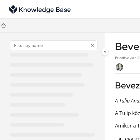
Documentation Index
Fetch the complete documentation index at:
https://support.tulip.co/llms
Use this file to discover all available pages before exploring further.
Bevez
Frissítve
Jan 2
Beveze
A Tulip Ana
A Tulip kö
Amikor a T
egy op