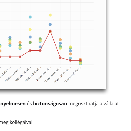
ényelmesen
és
biztonságosan
megoszthatja a vállalat
meg kollégáival.