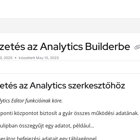
.txt
etés az Analytics Builderbe
3, 2025
közzétett May 10, 2023
tés az Analytics szerkesztőhöz
lytics Editor funkcióinak köre.
zponti központot biztosít a gyár összes működési adatának.
ulipban összegyűjt egy adatot, például...
erátor befejezési adatait egy táblagéppel,