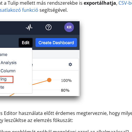
t a Tulip mellett más rendszerekbe is
exportálhatja
,
CSV-b
satlakozó funkció
segítségével.
cs Editor használata előtt érdemes megterveznie, hogy mil
y leszűkítse az elemzés fókuszát: