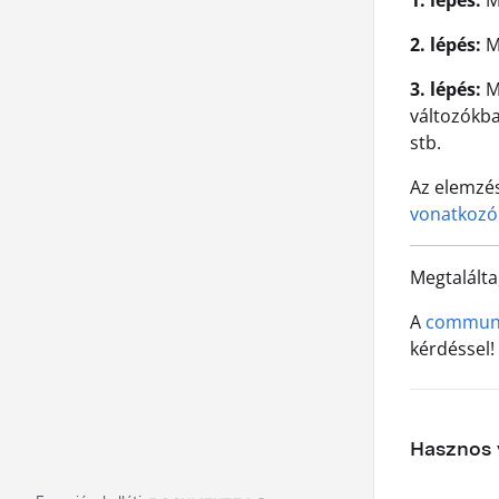
1. lépés:
Mi
2. lépés:
M
3. lépés:
Mi
változókba
stb.
Az elemzé
vonatkozó
Megtalálta
A
communit
kérdéssel!
Hasznos v