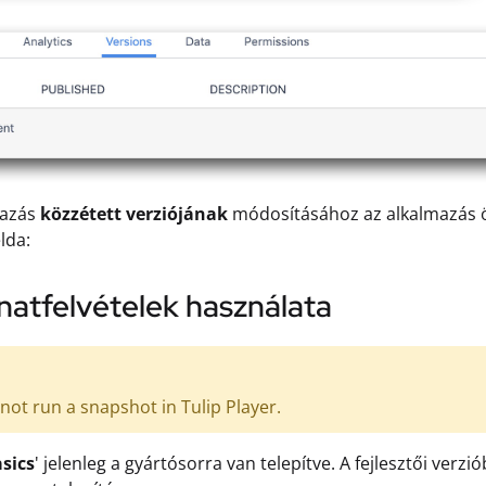
mazás
közzétett verziójának
módosításához az alkalmazás ös
lda:
anatfelvételek használata
not run a snapshot in Tulip Player.
asics
' jelenleg a gyártósorra van telepítve. A fejlesztői ve