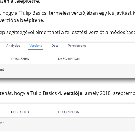
szen a telepítésre.
, hogy a 'Tulip Basics' termelési verziójában egy kis javítást 
i verzióba beépítené.
kép segítségével elmentheti a fejlesztési verziót a módosítá
 tehát, hogy a Tulip Basics
4. verziója
, amely 2018. szeptembe