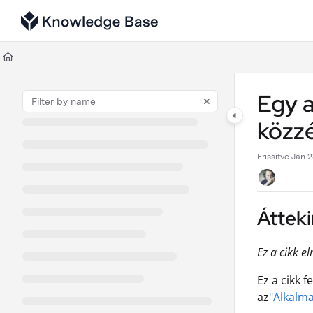
Documentation Index
Fetch the complete documentation index at:
https://support.tulip.co/llms
Use this file to discover all available pages before exploring further.
Egy a
közzé
Frissítve
Jan 2
Átteki
Ez a cikk e
Ez a cikk 
az
"Alkalma