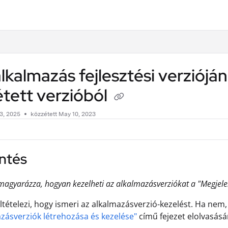
.txt
lkalmazás fejlesztési verzióján
tett verzióból
3, 2025
közzétett May 10, 2023
ntés
lmagyarázza, hogyan kezelheti az alkalmazásverziókat a "Megjele
feltételezi, hogy ismeri az alkalmazásverzió-kezelést. Ha nem,
zásverziók létrehozása és kezelése"
című fejezet elolvasásá