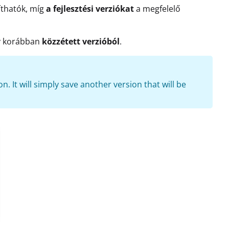
thatók, míg
a fejlesztési verziókat
a megfelelő
gy korábban
közzétett verzióból
.
n. It will simply save another version that will be