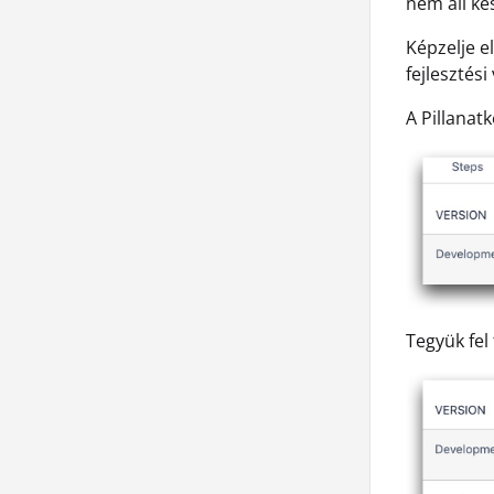
nem áll ké
Képzelje el
fejlesztés
A Pillanat
Tegyük fel