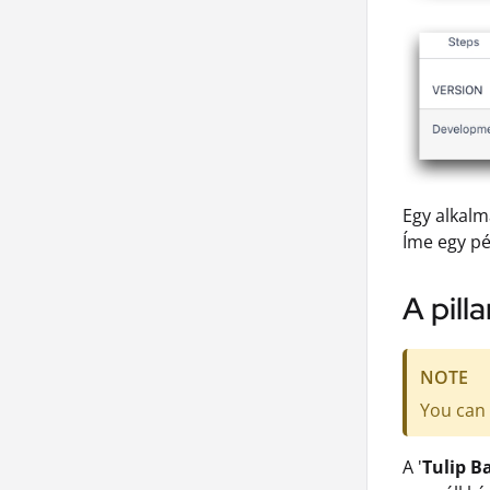
Egy alkal
Íme egy pé
A pill
NOTE
You can 
A '
Tulip B