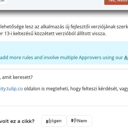
lehetősége lesz az alkalmazás új fejlesztői verziójának sze
 13-i keltezésű közzétett verzióból állított vissza.
add more rules and involve multiple Approvers using our
A
, amit keresett?
y.tulip.co
oldalon is megteheti, hogy felteszi kérdését, v
olt ez a cikk?
Igen
Nem