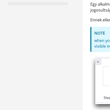
Egy alkal
jogosultsá
Ennek elle
NOTE
when you
visible 