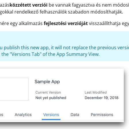
mazás
közzétett verziói
be vannak fagyasztva és nem módosí
gokkal rendelkező felhasználók szabadon módosíthatják.
nére egy alkalmazás
fejlesztési verzióját
visszaállíthatja e
 publish this new app, it will not replace the previous versio
in the "Versions Tab" of the App Summary View.