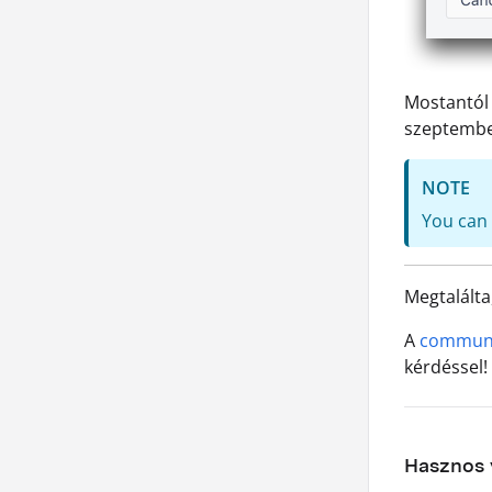
Mostantól 
szeptember
NOTE
You can 
Megtalálta
A
communit
kérdéssel!
Hasznos v