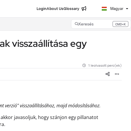
Login
About Us
Glossary
Magyar
Keresés
CMD+K
Press CMD+K to open search
ak visszaállítása egy
1 leolvasott perc(ek)
nt verzió" visszaállításához, majd módosításához.
 akkor javasoljuk, hogy szánjon egy pillanatot
ra.