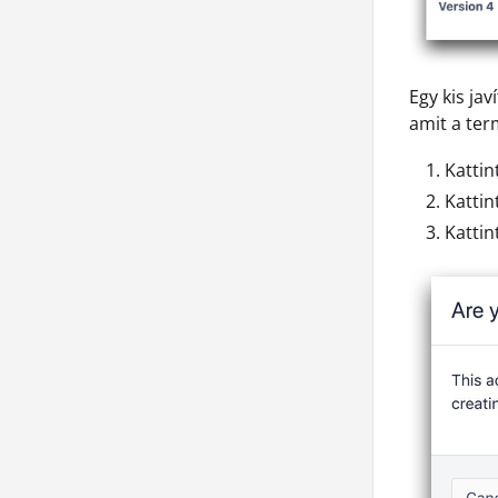
Egy kis jav
amit a ter
Kattin
Kattin
Kattin