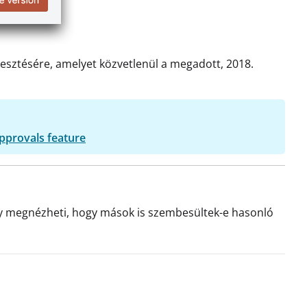
rkesztésére, amelyet közvetlenül a megadott, 2018.
pprovals feature
agy megnézheti, hogy mások is szembesültek-e hasonló