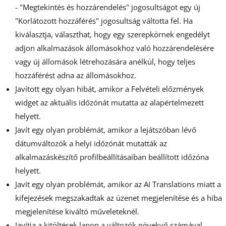
- "Megtekintés és hozzárendelés" jogosultságot egy új
"Korlátozott hozzáférés" jogosultság váltotta fel. Ha
kiválasztja, választhat, hogy egy szerepkörnek engedélyt
adjon alkalmazások állomásokhoz való hozzárendelésére
vagy új állomások létrehozására anélkül, hogy teljes
hozzáférést adna az állomásokhoz.
Javított egy olyan hibát, amikor a Felvételi előzmények
widget az aktuális időzónát mutatta az alapértelmezett
helyett.
Javít egy olyan problémát, amikor a lejátszóban lévő
dátumváltozók a helyi időzónát mutatták az
alkalmazáskészítő profilbeállításaiban beállított időzóna
helyett.
Javít egy olyan problémát, amikor az AI Translations miatt a
kifejezések megszakadtak az üzenet megjelenítése és a hiba
megjelenítése kiváltó műveleteknél.
Javítja a kitöltések lapon a változók növekvő számával