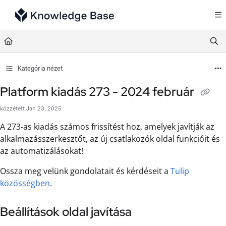
Documentation Index
Fetch the complete documentation index at:
https://support.tulip.co/llms.txt
Use this file to discover all available pages before exploring further.
Kategória nézet
Platform kiadás 273 - 2024 február
közzétett Jan 23, 2025
A 273-as kiadás számos frissítést hoz, amelyek javítják az
alkalmazásszerkesztőt, az új csatlakozók oldal funkcióit és
az automatizálásokat!
Ossza meg velünk gondolatait és kérdéseit a
Tulip
közösségben
.
Beállítások oldal javítása