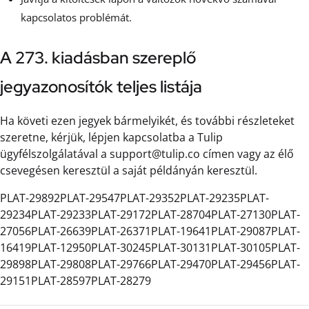
kapcsolatos problémát.
A 273. kiadásban szereplő
jegyazonosítók teljes listája
Ha követi ezen jegyek bármelyikét, és további részleteket
szeretne, kérjük, lépjen kapcsolatba a Tulip
ügyfélszolgálatával a support@tulip.co címen vagy az élő
csevegésen keresztül a saját példányán keresztül.
PLAT-29892PLAT-29547PLAT-29352PLAT-29235PLAT-
29234PLAT-29233PLAT-29172PLAT-28704PLAT-27130PLAT-
27056PLAT-26639PLAT-26371PLAT-19641PLAT-29087PLAT-
16419PLAT-12950PLAT-30245PLAT-30131PLAT-30105PLAT-
29898PLAT-29808PLAT-29766PLAT-29470PLAT-29456PLAT-
29151PLAT-28597PLAT-28279