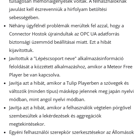
túlságosan memóriaigényesek voltak. A felhasználóknak
javulást kell észrevenniük a hírfolyam betöltési
sebességében.
Néhány ügyfélnél problémák merültek fel azzal, hogy a
Connector Hostok újraindultak az OPC UA adatforrás
biztonsági üzemmód beállításai miatt. Ezt a hibát
kijavítottuk.
Javítottuk a "Lépéscsoport neve" alkalmazásinformáció
feloldását a közzétett alkalmazáshoz, amikor a Meteor Free
Player be van kapcsolva.
Javítja azt a hibát, amikor a Tulip Playerben a szövegek és
változók (minden típus) másképp jelennek meg japán nyelvi
módban, mint angol nyelvi módban.
Javítja azt a hibát, amikor a felhasználók végtelen pörgővel
szembesültek a lekérdezések és aggregációk
megtekintésekor.
Egyéni felhasználói szerepkör szerkesztésekor az Állomások