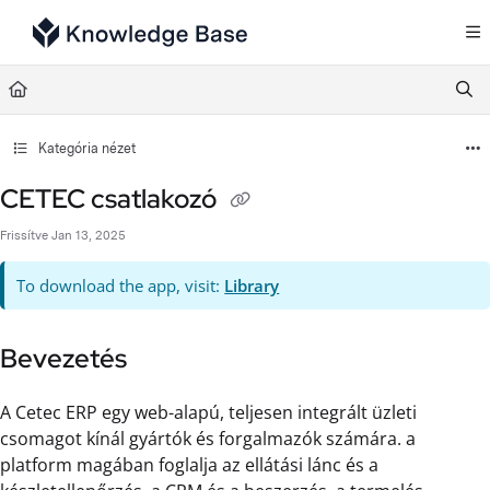
Documentation Index
Fetch the complete documentation index at:
https://support.tulip.co/llms.txt
Use this file to discover all available pages before exploring further.
Kategória nézet
CETEC csatlakozó
Frissítve
Jan 13, 2025
To download the app, visit:
Library
Bevezetés
A Cetec ERP egy web-alapú, teljesen integrált üzleti
csomagot kínál gyártók és forgalmazók számára. a
platform magában foglalja az ellátási lánc és a