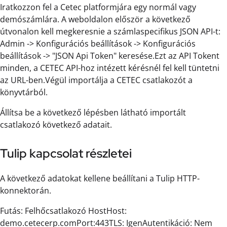
Iratkozzon fel a Cetec platformjára egy normál vagy
demószámlára. A weboldalon először a következő
útvonalon kell megkeresnie a számlaspecifikus JSON API-t:
Admin -> Konfigurációs beállítások -> Konfigurációs
beállítások -> "JSON Api Token" keresése.Ezt az API Tokent
minden, a CETEC API-hoz intézett kérésnél fel kell tüntetni
az URL-ben.Végül importálja a CETEC csatlakozót a
könyvtárból.
Állítsa be a következő lépésben látható importált
csatlakozó következő adatait.
Tulip kapcsolat részletei
A következő adatokat kellene beállítani a Tulip HTTP-
konnektorán.
Futás: Felhőcsatlakozó HostHost:
demo.cetecerp.comPort:443TLS: IgenAutentikáció: Nem