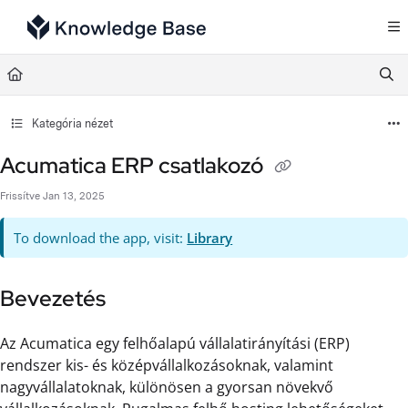
Documentation Index
Fetch the complete documentation index at:
https://support.tulip.co/llms.txt
Use this file to discover all available pages before exploring further.
Kategória nézet
Acumatica ERP csatlakozó
Frissítve
Jan 13, 2025
To download the app, visit:
Library
Bevezetés
Az Acumatica egy felhőalapú vállalatirányítási (ERP)
rendszer kis- és középvállalkozásoknak, valamint
nagyvállalatoknak, különösen a gyorsan növekvő