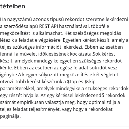
tételben
Ha nagyszámú azonos típusú rekordot szeretne lekérdezni
a szerződésalapú REST API használatával, többféle
megközelítést is alkalmazhat. Két szélsőséges megoldás
létezik a feladat elvégzésére: Egyetlen kérést készít, amely a
teljes szükséges információt lekérdezi. Ebben az esetben
fennáll a művelet időkiesésének kockázata.Sok kérést
készít, amelyek mindegyike egyetlen szükséges rekordot
kér le. Ebben az esetben az egész feladat sok időt vesz
igénybe.A kiegyensúlyozott megközelítés e két végletet
ötvözi: több kérést készítünk a $top és $skip
paraméterekkel, amelyek mindegyike a szükséges rekordok
egy részét hívja le. Az egy kéréssel lekérdezendő rekordok
számát empirikusan választja meg, hogy optimalizálja a
teljes feladat teljesítményét, vagy hogy a rekordokat
paginálja.