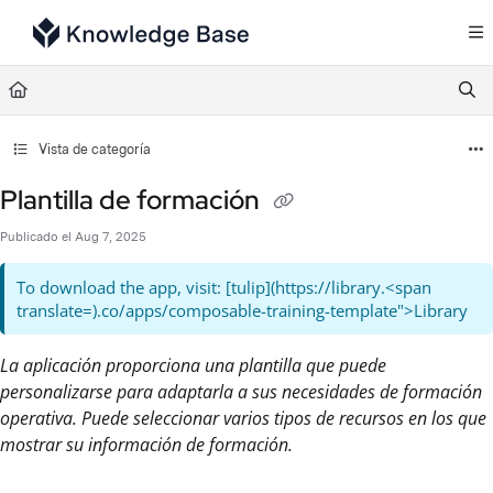
Documentation Index
Fetch the complete documentation index at:
https://support.tulip.co/llms.txt
Use this file to discover all available pages before exploring further.
Vista de categoría
Plantilla de formación
Publicado el Aug 7, 2025
To download the app, visit: [tulip](https://library.<span
translate=).co/apps/composable-training-template">Library
La aplicación proporciona una plantilla que puede
personalizarse para adaptarla a sus necesidades de formación
operativa. Puede seleccionar varios tipos de recursos en los que
mostrar su información de formación.