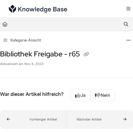
Documentation Index
Fetch the complete documentation index at:
https://support.tulip.co/llms.txt
Use this file to discover all available pages before exploring further.
Kategorie-Ansicht
Bibliothek Freigabe - r65
Aktualisiert am
Nov 4, 2023
War dieser Artikel hilfreich?
Ja
Nein
Vorheriger Artikel
Nächster Artikel