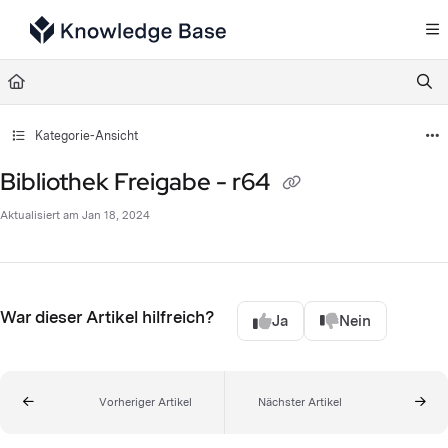
Documentation Index
Fetch the complete documentation index at:
https://support.tulip.co/llms.txt
Use this file to discover all available pages before exploring further.
Kategorie-Ansicht
Bibliothek Freigabe - r64
Aktualisiert am
Jan 18, 2024
War dieser Artikel hilfreich?
Ja
Nein
Vorheriger Artikel
Nächster Artikel