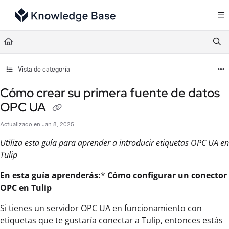
Documentation Index
Fetch the complete documentation index at:
https://support.tulip.co/llms.txt
Use this file to discover all available pages before exploring further.
Vista de categoría
Cómo crear su primera fuente de datos
OPC UA
Actualizado en
Jan 8, 2025
Utiliza esta guía para aprender a introducir etiquetas OPC UA en
Tulip
En esta guía aprenderás:
*
Cómo configurar un conector
OPC en Tulip
Si tienes un servidor OPC UA en funcionamiento con
etiquetas que te gustaría conectar a Tulip, entonces estás