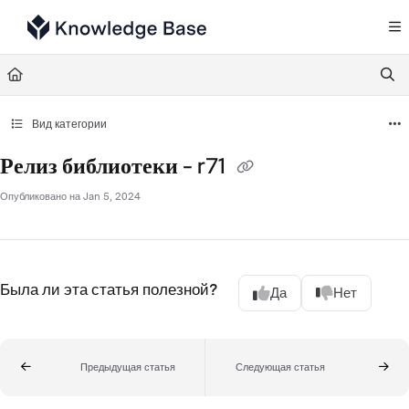
Documentation Index
Fetch the complete documentation index at:
https://support.tulip.co/llms.txt
Use this file to discover all available pages before exploring further.
Вид категории
Релиз библиотеки - r71
Опубликовано на Jan 5, 2024
Была ли эта статья полезной?
Да
Нет
Предыдущая статья
Следующая статья