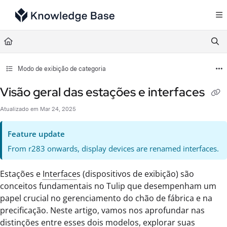
Documentation Index
Fetch the complete documentation index at:
https://support.tulip.co/llms.txt
Use this file to discover all available pages before exploring further.
Modo de exibição de categoria
Visão geral das estações e interfaces
Atualizado em
Mar 24, 2025
Feature update
From r283 onwards, display devices are renamed interfaces.
Estações e
Interface
s (dispositivos de exibição) são
conceitos fundamentais no Tulip que desempenham um
papel crucial no gerenciamento do chão de fábrica e na
precificação. Neste artigo, vamos nos aprofundar nas
distinções entre esses dois modelos, explorar suas