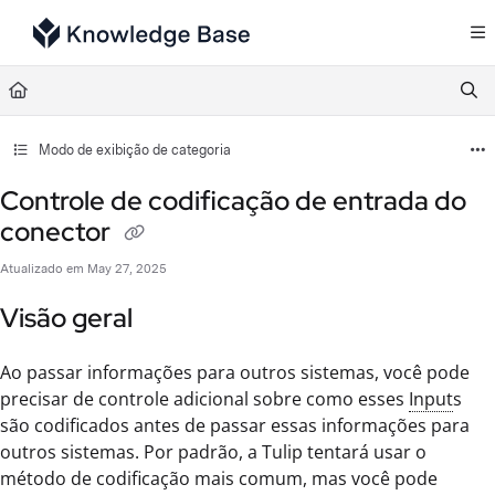
Documentation Index
Fetch the complete documentation index at:
https://support.tulip.co/llms.txt
Use this file to discover all available pages before exploring further.
Modo de exibição de categoria
Controle de codificação de entrada do
conector
Atualizado em
May 27, 2025
Visão geral
Ao passar informações para outros sistemas, você pode
precisar de controle adicional sobre como esses
Input
s
são codificados antes de passar essas informações para
outros sistemas. Por padrão, a Tulip tentará usar o
método de codificação mais comum, mas você pode