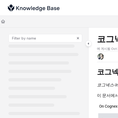
Documentation Index
Fetch the complete documentation index at:
https://support.tulip.co/llms
Use this file to discover all available pages before exploring further.
코그넥
에 게시됨 Oct 2
코그넥스
코그넥스-In
이 문서에서