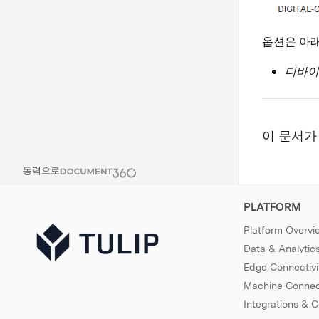
옵션은 아래
디바이스
이 문서가
동력으로
PLATFORM
Platform Overvi
Data & Analytic
Edge Connectivi
Machine Connect
Integrations & 