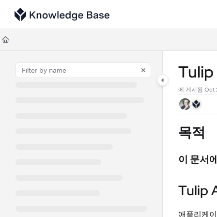
Documentation Index
Fetch the complete documentation index at:
https://support.tulip.co/llms
Use this file to discover all available pages before exploring further.
Tuli
에 게시됨 Oct 2
목적
이 문서에
Tuli
애플리케이션