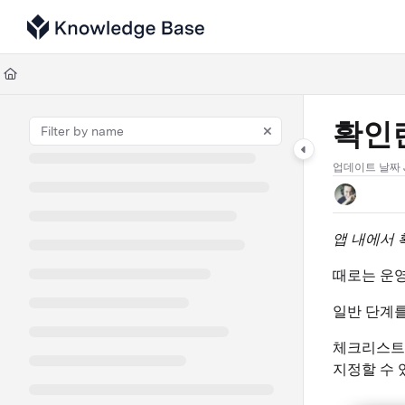
Documentation Index
Fetch the complete documentation index at:
https://support.tulip.co/llms
Use this file to discover all available pages before exploring further.
확인
업데이트 날짜
앱 내에서 
때로는 운영
일반 단계를
체크리스트
지정할 수 