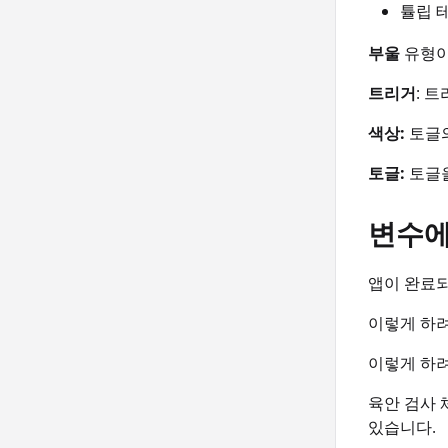
튤립 
부울
유형이
트리거
: 
색상:
토글의
토글:
토글을
변수에
앱이 완료되
이렇게 하려
이렇게 하려
육안 검사 
있습니다.