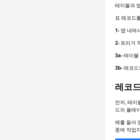
테이블과 
표 레코드를
1-
앱 내에서
2-
트리거 작
3a-
테이블 
3b-
레코드의
레코드
먼저, 테이
드의 플레
예를 들어 
중에 작업자