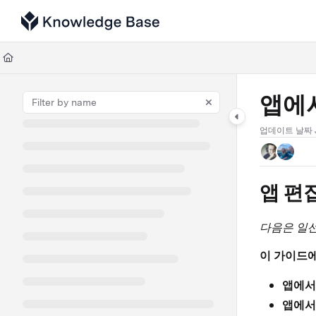
Documentation Index
Fetch the complete documentation index at:
https://support.tulip.co/llms
Use this file to discover all available pages before exploring further.
앱에
업데이트 날짜
앱 편
다음은 일선
이 가이드
앱에서
앱에서