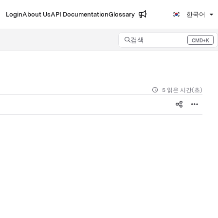
Login
About Us
API Documentation
Glossary
한국어
검색
CMD+K
Press CMD+K to open search
5 읽은 시간(초)