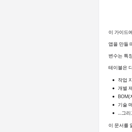
이 가이드에
앱을 만들 
변수는 특정
테이블은 다
작업 
개별 제
BOM(
기술 
...그
이 문서를 