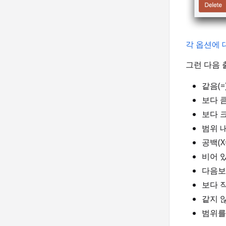
각 옵션에 
그런 다음 
같음(=
보다 큼
보다 크
범위 내
공백(X=
비어 있
다음보
보다 작
같지 않
범위를 