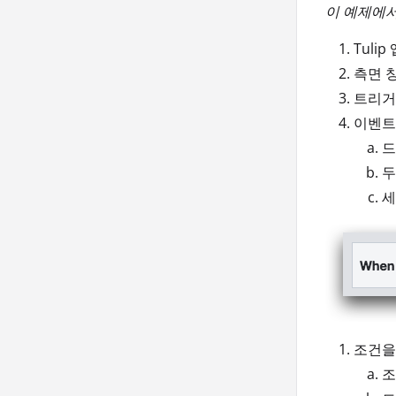
이 예제에서
Tuli
측면 
트리거
이벤트
드
두
세
조건을
조