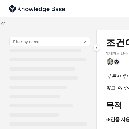
Documentation Index
Fetch the complete documentation index at:
https://support.tulip.co/llms
Use this file to discover all available pages before exploring further.
조건이
업데이트 날짜
이 문서에서
참고: 이 주제는
목적
조건을
사용