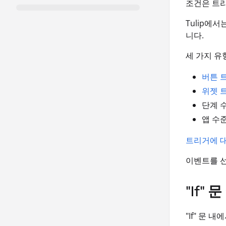
조건은 트리
Tulip에
니다.
세 가지 유
버튼 
위젯 
단계 
앱 수
트리거에 
이벤트를 선
"If"
"If" 문