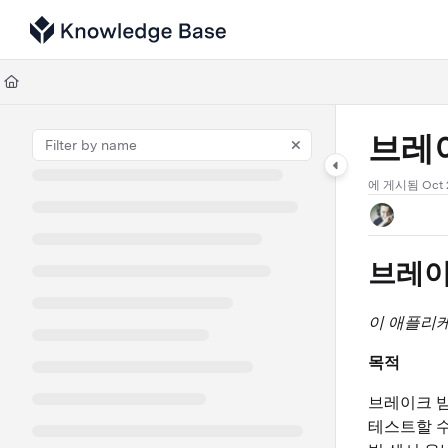
Documentation Index
Fetch the complete documentation index at:
https://support.tulip.co/llms
Use this file to discover all available pages before exploring further.
브레
에 게시됨 Oct 2
브레이
이 애플리
목적
브레이크 빔
테스트할 수