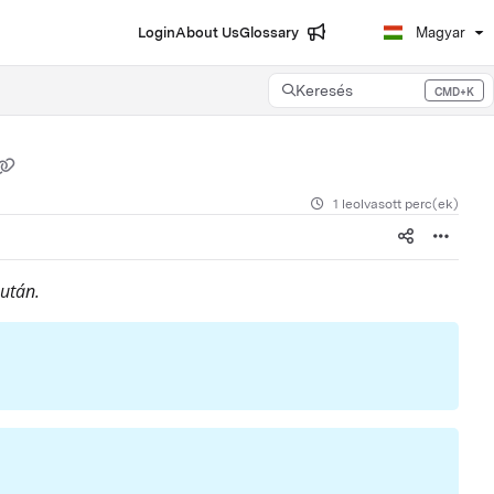
Login
About Us
Glossary
Magyar
Keresés
CMD+K
Press CMD+K to open search
1 leolvasott perc(ek)
 után.