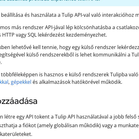
I beállítása és használata a Tulip API-val való interakcióhoz
ámos más rendszer API-jával lép kölcsönhatásba a csatlakoz
s HTTP vagy SQL lekérdezést kezdeményezhet.
ben lehetővé kell tennie, hogy egy külső rendszer lekérdezz
egítségével külső rendszerekből is lehet kommunikálni a Tulip
.
I többféleképpen is hasznos e külső rendszerek Tulipba való 
kkal
,
gépekkel
és alkalmazások hatókörével működik.
ozzáadása
 létre egy API tokent a Tulip API használatával a jobb felső
szthatja a fiókot (amely globálisan működik) vagy a munkate
aterületeket.