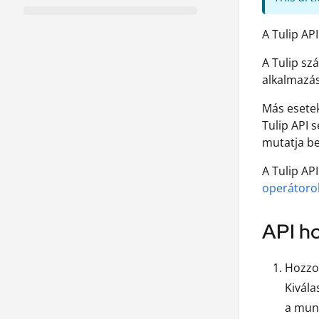
A Tulip AP
A Tulip sz
alkalmazá
Más esetek
Tulip API s
mutatja be
A Tulip AP
operátoro
API h
Hozzon
Kivála
a munk