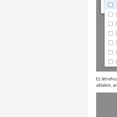
Ez létreho
ablakot, a