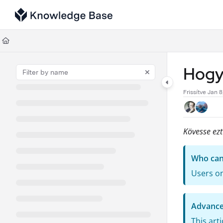
Documentation Index
Fetch the complete documentation index at:
https://support.tulip.co/llms
Use this file to discover all available pages before exploring further.
Hogya
Frissítve
Jan 8
Kövesse ezt
Who can 
Users on
Advance
This art