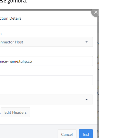
ése
gombra.