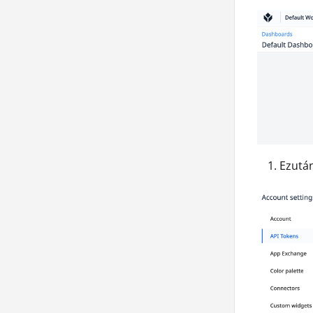
Ezutá