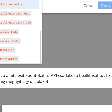
zza a hitelesítő adatokat az API-csatlakozó beállításához. E
míg megnyit egy új ablakot.