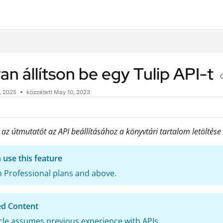
.txt
n állítson be egy Tulip API-t
, 2025
közzétett May 10, 2023
 az útmutatót az API beállításához a könyvtári tartalom letöltése
use this feature
 Professional plans and above.
d Content
icle assumes previous experience with APIs.