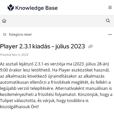
Documentation Index
Fetch the complete documentation index at:
https://support.tulip.co/llms.txt
Use this file to discover all available pages before exploring further.
Kategória nézet
Player 2.3.1 kiadás - július 2023
Frissítve
Nov 4, 2023
Az asztali lejátszó 2.3.1-es verziója ma (2023. július 28-án)
9:00 órakor lesz letölthető. Ha Player eszközöket használ,
az alkalmazás következő újraindításakor az alkalmazás
automatikusan ellenőrzi a frissítések meglétét, és felkéri a
legújabb verzió telepítésére. Alternatívaként manuálisan is
kezdeményezheti a frissítési folyamatot. Köszönjük, hogy a
Tulipet választotta, és várjuk, hogy továbbra is
kiszolgálhassuk Önt!