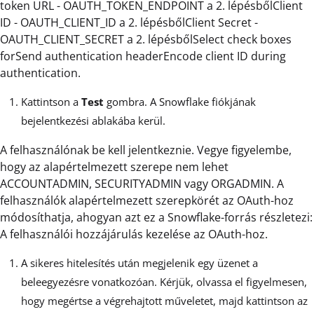
token URL - OAUTH_TOKEN_ENDPOINT a 2. lépésbőlClient
ID - OAUTH_CLIENT_ID a 2. lépésbőlClient Secret -
OAUTH_CLIENT_SECRET a 2. lépésbőlSelect check boxes
forSend authentication headerEncode client ID during
authentication.
Kattintson a
Test
gombra. A Snowflake fiókjának
bejelentkezési ablakába kerül.
A felhasználónak be kell jelentkeznie. Vegye figyelembe,
hogy az alapértelmezett szerepe nem lehet
ACCOUNTADMIN, SECURITYADMIN vagy ORGADMIN. A
felhasználók alapértelmezett szerepkörét az OAuth-hoz
módosíthatja, ahogyan azt ez a Snowflake-forrás részletezi:
A felhasználói hozzájárulás kezelése az OAuth-hoz.
A sikeres hitelesítés után megjelenik egy üzenet a
beleegyezésre vonatkozóan. Kérjük, olvassa el figyelmesen,
hogy megértse a végrehajtott műveletet, majd kattintson az