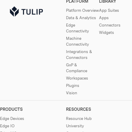
PLATFORM
LIBRARY
Platform Overview
App Suites
Data & Analytics
Apps
Edge
Connectors
Connectivity
Widgets
Machine
Connectivity
Integrations &
Connectors
GxP &
Compliance
Workspaces
Plugins
Vision
PRODUCTS
RESOURCES
Edge Devices
Resource Hub
Edge IO
University