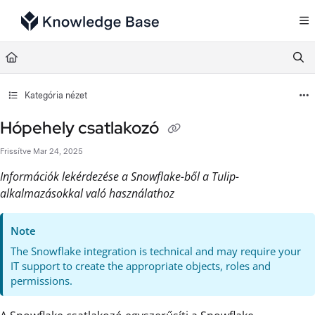
Documentation Index
Fetch the complete documentation index at:
https://support.tulip.co/llms.txt
Use this file to discover all available pages before exploring further.
Kategória nézet
Hópehely csatlakozó
Frissítve
Mar 24, 2025
Információk lekérdezése a Snowflake-ből a Tulip-
alkalmazásokkal való használathoz
Note
The Snowflake integration is technical and may require your
IT support to create the appropriate objects, roles and
permissions.