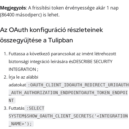
Megjegyzés
: A frissítési token érvényessége akár 1 nap
(86400 másodperc) is lehet.
Az OAuth konfiguráció részleteinek
összegyűjtése a Tulipban
Futtassa a következő parancsokat az imént létrehozott
biztonsági integráció leírására ésDESCRIBE SECURITY
INTEGRATION ;
Írja le az alábbi
adatokat
:OAUTH_CLIENT_IDOAUTH_REDIRECT_URIOAUTH
_AUTH_AUTHORIZATION_ENDPOINTOAUTH_TOKEN_ENDPOI
NT
Futtatás
:SELECT
SYSTEM$SHOW_OAUTH_CLIENT_SECRETS('<INTEGRATION
_NAME>');