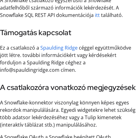
A Snowflake csatlakozó egyszerűsíti a Snowflake
adatfelhőből származó információk lekérdezését. A
Snowflake SQL REST API dokumentációja
itt
található.
Támogatás kapcsolat
Ez a csatlakozó a
Spaulding Ridge
céggel együttműködve
jött létre. további információkért vagy kérdésekért
forduljon a Spaulding Ridge céghez a
info@spauldingridge.com címen.
A csatlakozóra vonatkozó megjegyzések
A Snowflake-konnektor viszonylag könnyen képes egyes
rekordok manipulálására. Egyedi widgetekre lehet szükség
több adatsor lekérdezéséhez vagy a Tulip kimenetek
(interaktív táblázat stb.) manipulálásához.
A Snowflake OAuth a Snowflake beépített OAuth