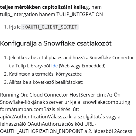
teljes mértékben capitolizálni kelle
.g. nem
tulip_intergation hanem TULIP_INTEGRATION
Írja le
:OAUTH_CLIENT_SECRET
Konfigurálja a Snowflake csatlakozót
Jelentkezz be a Tulipba és add hozzá a Snowflake Connector-
t a Tulip Library-ból
ide
(Web vagy Embedded).
Kattintson a termelési környezetbe
Állítsa be a következő beállításokat:
Running On: Cloud Connector HostServer cím: Az Ön
Snowflake-fiókjának szerver url-je a .snowflakecomputing
formátumban.comBázis elérési út:
api/v2AuthenticationVálassza ki a szolgáltatás vagy a
felhasználó OAuthAuthorizációs kód URL -
OAUTH_AUTHORIZATION_ENDPOINT a 2. lépésből 2Access