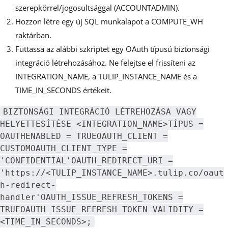
szerepkörrel/jogosultsággal (ACCOUNTADMIN).
Hozzon létre egy új SQL munkalapot a COMPUTE_WH
raktárban.
Futtassa az alábbi szkriptet egy OAuth típusú biztonsági
integráció létrehozásához. Ne felejtse el frissíteni az
INTEGRATION_NAME, a TULIP_INSTANCE_NAME és a
TIME_IN_SECONDS értékeit.
BIZTONSÁGI INTEGRÁCIÓ LÉTREHOZÁSA VAGY
HELYETTESÍTÉSE <INTEGRATION_NAME>TÍPUS =
OAUTHENABLED = TRUEOAUTH_CLIENT =
CUSTOMOAUTH_CLIENT_TYPE =
'CONFIDENTIAL'OAUTH_REDIRECT_URI =
'https://<TULIP_INSTANCE_NAME>.tulip.co/oaut
h-redirect-
handler'OAUTH_ISSUE_REFRESH_TOKENS =
TRUEOAUTH_ISSUE_REFRESH_TOKEN_VALIDITY =
<TIME_IN_SECONDS>;