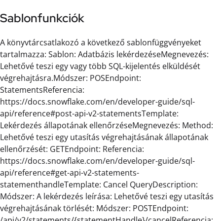
Sablonfunkciók
A könyvtárcsatlakozó a következő sablonfüggvényeket
tartalmazza: Sablon: Adatbázis lekérdezéseMegnevezés:
Lehetővé teszi egy vagy több SQL-kijelentés elküldését
végrehajtásra.Módszer: POSEndpoint:
StatementsReferencia:
https://docs.snowflake.com/en/developer-guide/sql-
api/reference#post-api-v2-statementsTemplate:
Lekérdezés állapotának ellenőrzéseMegnevezés: Method:
Lehetővé teszi egy utasítás végrehajtásának állapotának
ellenőrzését: GETEndpoint: Referencia:
https://docs.snowflake.com/en/developer-guide/sql-
api/reference#get-api-v2-statements-
statementhandleTemplate: Cancel QueryDescription:
Módszer: A lekérdezés leírása: Lehetővé teszi egy utasítás
végrehajtásának törlését: Módszer: POSTEndpoint:
/api/v2/statements/{statementHandle}/cancelReferencia: