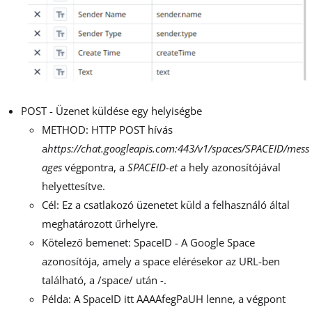
POST - Üzenet küldése egy helyiségbe
METHOD: HTTP POST hívás
a
https://chat.googleapis.com:443/v1/spaces/SPACEID/mess
ages
végpontra, a
SPACEID-et
a hely azonosítójával
helyettesítve.
Cél: Ez a csatlakozó üzenetet küld a felhasználó által
meghatározott űrhelyre.
Kötelező bemenet: SpaceID - A Google Space
azonosítója, amely a space elérésekor az URL-ben
található, a /space/ után -.
Példa: A SpaceID itt AAAAfegPaUH lenne, a végpont