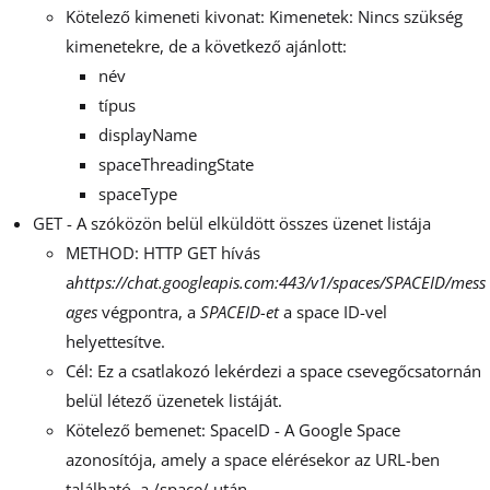
Kötelező kimeneti kivonat: Kimenetek: Nincs szükség
kimenetekre, de a következő ajánlott:
név
típus
displayName
spaceThreadingState
spaceType
GET - A szóközön belül elküldött összes üzenet listája
METHOD: HTTP GET hívás
a
https://chat.googleapis.com:443/v1/spaces/SPACEID/mess
ages
végpontra, a
SPACEID-et
a space ID-vel
helyettesítve.
Cél: Ez a csatlakozó lekérdezi a space csevegőcsatornán
belül létező üzenetek listáját.
Kötelező bemenet: SpaceID - A Google Space
azonosítója, amely a space elérésekor az URL-ben
található, a /space/ után.