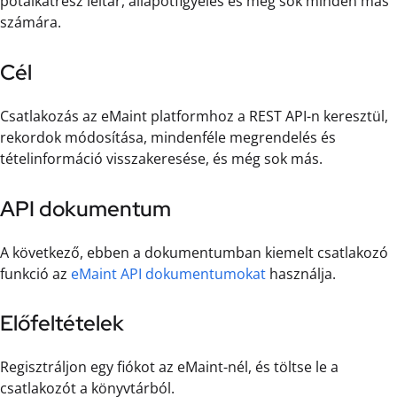
pótalkatrész leltár, állapotfigyelés és még sok minden más
számára.
Cél
Csatlakozás az eMaint platformhoz a REST API-n keresztül,
rekordok módosítása, mindenféle megrendelés és
tételinformáció visszakeresése, és még sok más.
API dokumentum
A következő, ebben a dokumentumban kiemelt csatlakozó
funkció az
eMaint API dokumentumokat
használja.
Előfeltételek
Regisztráljon egy fiókot az eMaint-nél, és töltse le a
csatlakozót a könyvtárból.