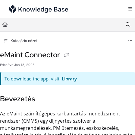
Documentation Index
Fetch the complete documentation index at:
https://support.tulip.co/llms.txt
Use this file to discover all available pages before exploring further.
Kategória nézet
eMaint Connector
Frissítve
Jan 13, 2025
To download the app, visit:
Library
Bevezetés
Az eMaint számítógépes karbantartás-menedzsment
rendszer (CMMS) egy díjnyertes szoftver a
munkamegrendelések, PM ütemezés, eszközkezelés,