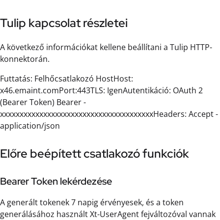
Tulip kapcsolat részletei
A következő információkat kellene beállítani a Tulip HTTP-
konnektorán.
Futtatás: Felhőcsatlakozó HostHost:
x46.emaint.comPort:443TLS: IgenAutentikáció: OAuth 2
(Bearer Token) Bearer -
xxxxxxxxxxxxxxxxxxxxxxxxxxxxxxxxxxxxxxxHeaders: Accept -
application/json
Előre beépített csatlakozó funkciók
Bearer Token lekérdezése
A generált tokenek 7 napig érvényesek, és a token
generálásához használt Xt-UserAgent fejváltozóval vannak