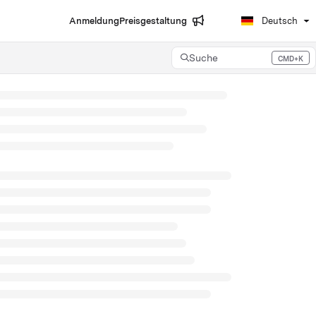
Anmeldung
Preisgestaltung
Deutsch
Suche
CMD+K
Press CMD+K to open search