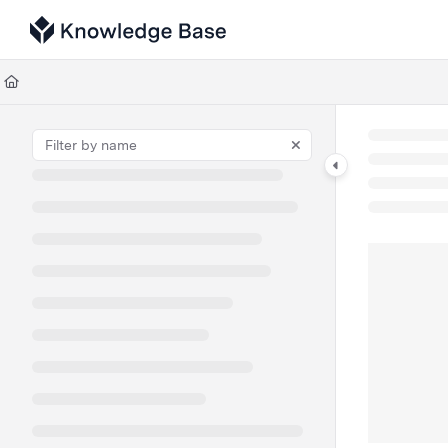
Documentation Index
Fetch the complete documentation index at:
https://support.tulip.co/llms
Use this file to discover all available pages before exploring further.